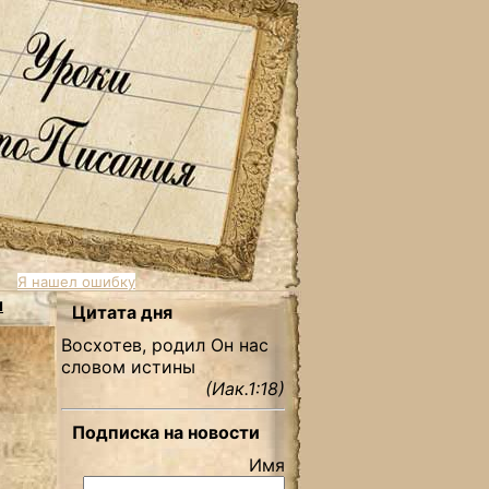
Я нашел ошибку
ы
Цитата дня
Восхотев, родил Он нас
словом истины
(Иак.1:18)
Подписка на новости
Имя