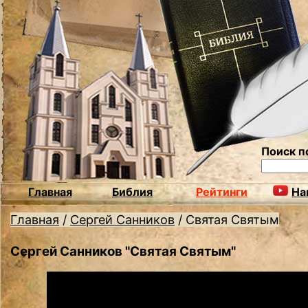
Поиск п
Главная
Библия
Рейтинги
На
Главная
/
Сергей Санников
/
Святая Святым
Сергей Санников "Святая Святым"