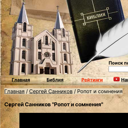
Поиск п
Главная
Библия
Рейтинги
На
Главная
/
Сергей Санников
/
Ропот и сомнения
Сергей Санников "Ропот и сомнения"