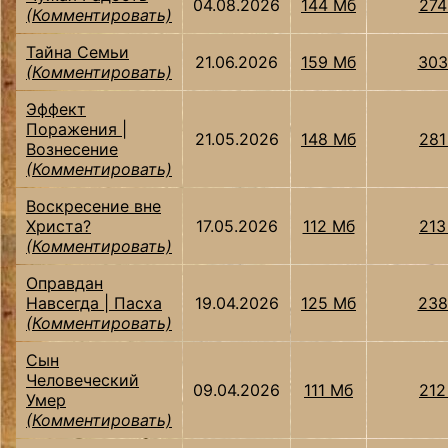
04.08.2026
144 Мб
274
(Комментировать)
Тайна Семьи
21.06.2026
159 Мб
303
(Комментировать)
Эффект
Поражения |
21.05.2026
148 Мб
281
Вознесение
(Комментировать)
Воскресение вне
Христа?
17.05.2026
112 Мб
213
(Комментировать)
Оправдан
Навсегда | Пасха
19.04.2026
125 Мб
238
(Комментировать)
Сын
Человеческий
09.04.2026
111 Мб
212
Умер
(Комментировать)