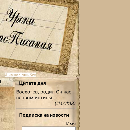
Я нашел ошибку
ы
Цитата дня
Восхотев, родил Он нас
словом истины
(Иак.1:18)
Подписка на новости
Имя