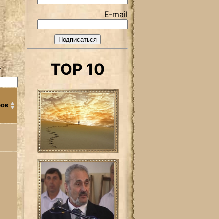
E-mail
TOP 10
.
ров