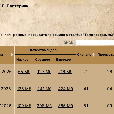
. Л. Пастернак
 онлайн режиме, перейдите по ссылке в столбце "Тема программы"
Поиск:
Качество видео
та
Скачано
Просмот
Низкое
Среднее
Высокое
8.2026
65 Мб
123 Мб
216 Мб
22
26
7.2026
126 Мб
241 Мб
424 Мб
41
94
7.2026
109 Мб
208 Мб
365 Мб
51
99