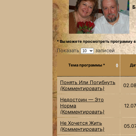
Б
* Вы можете просмотреть программу в
Показать
записей
Тема программы *
Да
Понять Или Погибнуть
02.0
(Комментировать)
Недостоин — Это
Норма
12.0
(Комментировать)
Не Хочется Жить
05.0
(Комментировать)