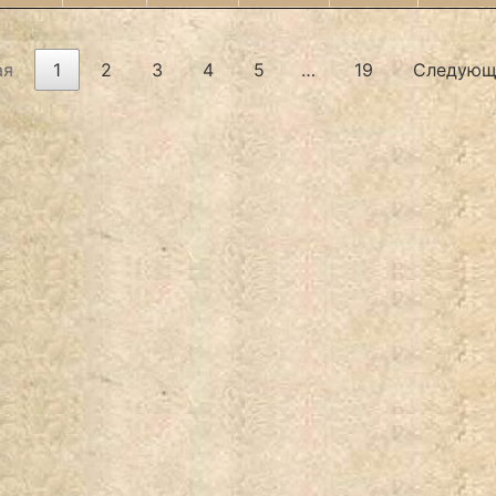
ая
1
2
3
4
5
…
19
Следующ