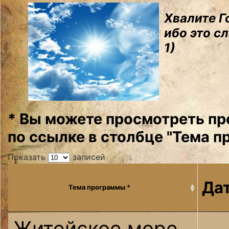
Хвалите Г
ибо это с
1)
* Вы можете просмотреть пр
по ссылке в столбце "Тема п
Показать
записей
Да
Тема программы *
Житейское море