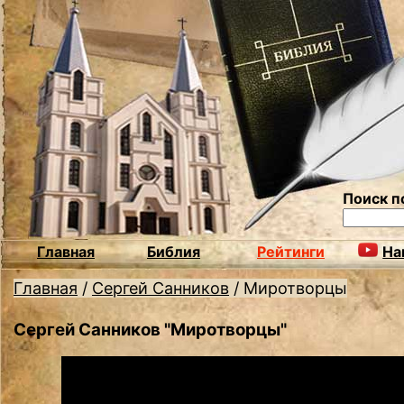
Поиск п
Главная
Библия
Рейтинги
На
Главная
/
Сергей Санников
/
Миротворцы
Сергей Санников "Миротворцы"