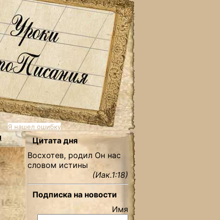
Я нашел ошибку
ы
Цитата дня
Восхотев, родил Он нас
словом истины
(Иак.1:18)
Подписка на новости
Имя