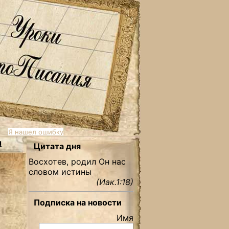
Я нашел ошибку
ы
Цитата дня
Восхотев, родил Он нас
словом истины
(Иак.1:18)
Подписка на новости
Имя