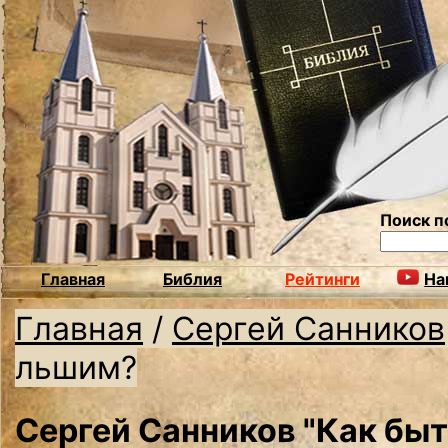
Поиск п
Главная
Библия
Рейтинги
На
Главная
/
Сергей Санников
льшим?
Сергей Санников "Как бы