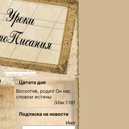
Я нашел ошибку
ы
Цитата дня
Восхотев, родил Он нас
словом истины
(Иак.1:18)
Подписка на новости
Имя