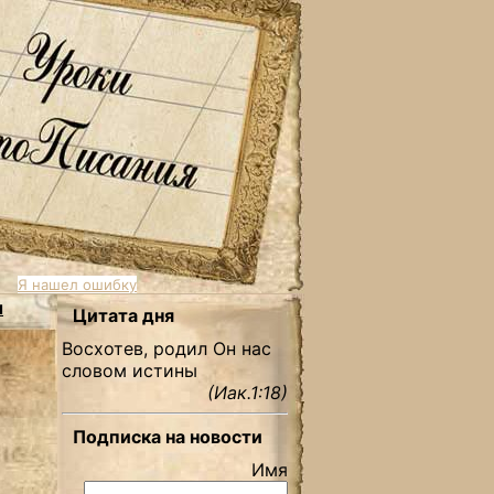
Я нашел ошибку
ы
Цитата дня
Восхотев, родил Он нас
словом истины
(Иак.1:18)
Подписка на новости
Имя