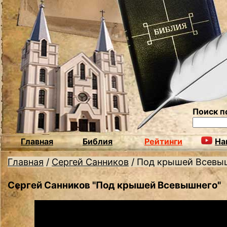
Поиск п
Главная
Библия
Рейтинги
На
Главная
/
Сергей Санников
/
Под крышей Всевы
Сергей Санников "Под крышей Всевышнего"