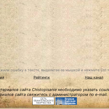
жили ошибку в тексте, выделитее ее мышкой и нажмите Ctrl + 
ия
Рейтинги
Наш канал
ериалов сайта Chistopisanie необходимо указать ссыл
риалов сайта свяжитесь с администратором по e-mail.