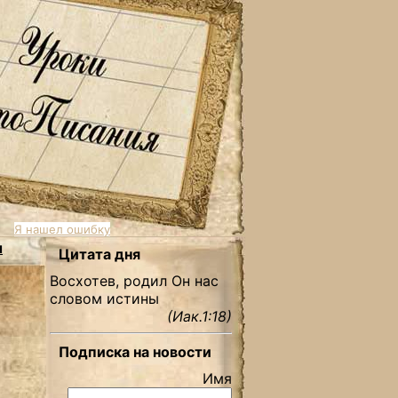
Я нашел ошибку
ы
Цитата дня
Восхотев, родил Он нас
словом истины
(Иак.1:18)
Подписка на новости
Имя