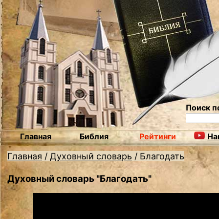
Поиск п
Главная
Библия
Рейтинги
На
Главная
/
Духовный словарь
/
Благодать
Духовный словарь "Благодать"