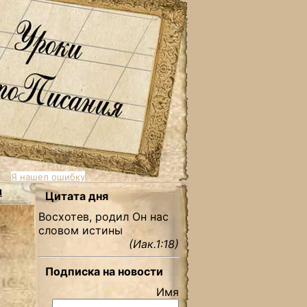
Я нашел ошибку
ы
Цитата дня
Восхотев, родил Он нас
словом истины
(Иак.1:18)
Подписка на новости
Имя