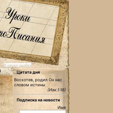
Я нашел ошибку
ы
Цитата дня
Восхотев, родил Он нас
словом истины
(Иак.1:18)
Подписка на новости
Имя